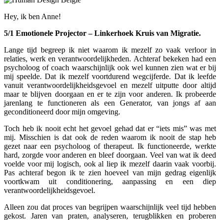
Hey, ik ben Anne!
5/1 Emotionele Projector – Linkerhoek Kruis van Migratie.
Lange tijd begreep ik niet waarom ik mezelf zo vaak verloor in
relaties, werk en verantwoordelijkheden. Achteraf bekeken had een
psycholoog of coach waarschijnlijk ook wel kunnen zien wat er bij
mij speelde. Dat ik mezelf voortdurend wegcijferde. Dat ik leefde
vanuit verantwoordelijkheidsgevoel en mezelf uitputte door altijd
maar te blijven doorgaan en er te zijn voor anderen. Ik probeerde
jarenlang te functioneren als een Generator, van jongs af aan
geconditioneerd door mijn omgeving.
Toch heb ik nooit echt het gevoel gehad dat er “iets mis” was met
mij. Misschien is dat ook de reden waarom ik nooit de stap heb
gezet naar een psycholoog of therapeut. Ik functioneerde, werkte
hard, zorgde voor anderen en bleef doorgaan. Veel van wat ik deed
voelde voor mij logisch, ook al liep ik mezelf daarin vaak voorbij.
Pas achteraf begon ik te zien hoeveel van mijn gedrag eigenlijk
voortkwam uit conditionering, aanpassing en een diep
verantwoordelijkheidsgevoel.
Alleen zou dat proces van begrijpen waarschijnlijk veel tijd hebben
gekost. Jaren van praten, analyseren, terugblikken en proberen