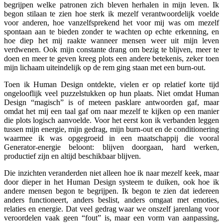
begrijpen welke patronen zich bleven herhalen in mijn leven. Ik
begon stilaan te zien hoe sterk ik mezelf verantwoordelijk voelde
voor anderen, hoe vanzelfsprekend het voor mij was om mezelf
spontaan aan te bieden zonder te wachten op echte erkenning, en
hoe diep het mij raakte wanneer mensen weer uit mijn leven
verdwenen. Ook mijn constante drang om bezig te blijven, meer te
doen en meer te geven kreeg plots een andere betekenis, zeker toen
mijn lichaam uiteindelijk op de rem ging staan met een burn-out.
Toen ik Human Design ontdekte, vielen er op relatief korte tijd
ongelooflijk veel puzzelstukken op hun plaats. Niet omdat Human
Design “magisch” is of meteen pasklare antwoorden gaf, maar
omdat het mij een taal gaf om naar mezelf te kijken op een manier
die plots logisch aanvoelde. Voor het eerst kon ik verbanden leggen
tussen mijn energie, mijn gedrag, mijn burn-out en de conditionering
waarmee ik was opgegroeid in een maatschappij die vooral
Generator-energie beloont: blijven doorgaan, hard werken,
productief zijn en altijd beschikbaar blijven.
Die inzichten veranderden niet alleen hoe ik naar mezelf keek, maar
door dieper in het Human Design systeem te duiken, ook hoe ik
andere mensen begon te begrijpen. Ik begon te zien dat iedereen
anders functioneert, anders beslist, anders omgaat met emoties,
relaties en energie. Dat veel gedrag waar we onszelf jarenlang voor
veroordelen vaak geen “fout” is, maar een vorm van aanpassing,