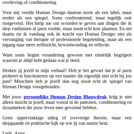
overleving of conditionering.
Voor mij voelde Human Design daarom nooit als een label, maar
eerder als een spiegel. Soms confronterend, maar tegelijk ook
rustgevend. Het hielp me om woorden te geven aan dingen die ik
diep vanbinnen al jaren voelde, maar nooit echt kon plaatsen. En net
daarin zie ik vandaag ook de kracht van Human Design: niet als
vervanging van therapie of professionele begeleiding, maar als een
ingang naar meer zelfinzicht, bewustwording en reflectie.
Want soms begint verandering gewoon met eindelijk begrijpen
waarom je altijd hebt gedaan wat je deed.
Herken jij jezelf in mijn verhaal? Heb je het gevoel dat je al jaren
probeert te functioneren op een manier die eigenlijk niet echt bij jou
past? Misschien heb je jezelf dan nog nooit echt de spiegel van
Human Design voorgehouden.
Met jouw
persoonlijke Human Design Blauwdruk
krijg je niet
alleen inzicht in jezelf, maar vooral in de patronen, conditionering en
dynamieken die jouw leven mee gevormd hebben.
Geen oppervlakkige uitleg of zweverige theorie, maar een
diepgaande en praktische kijk op wie jij van nature bent.
Liefs, Anne