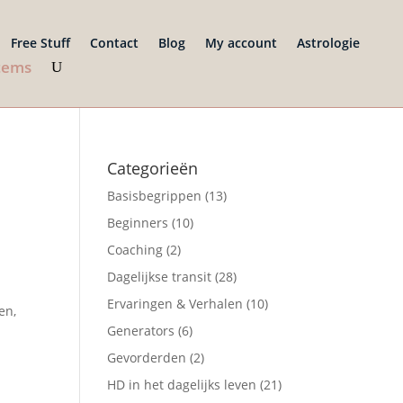
Free Stuff
Contact
Blog
My account
Astrologie
items
Categorieën
Basisbegrippen
(13)
Beginners
(10)
Coaching
(2)
Dagelijkse transit
(28)
Ervaringen & Verhalen
(10)
en,
Generators
(6)
Gevorderden
(2)
HD in het dagelijks leven
(21)