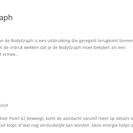
raph
 de BodyGraph is een uitdrukking die geregeld terugkomt binne
an de indruk wekken dat je de BodyGraph moet bekijken als een
t ermee...
ansit
door Poort 62 beweegt, komt de aandacht vanzelf meer op details t
 niet klopt of wat nog verduidelijkt kan worden. Deze energie helpt