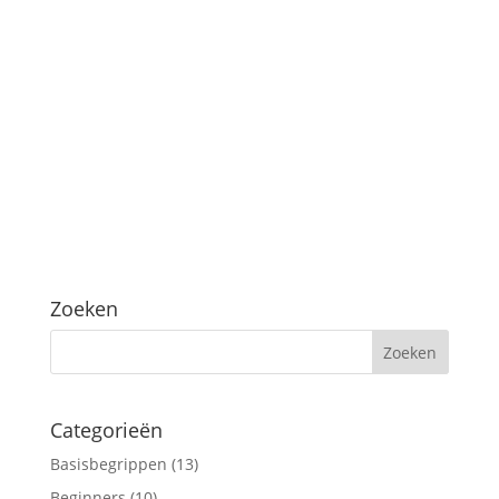
In Human Design bieden de variabelen en
tonen samen een ongeëvenaard inzicht in
jouw optimale functioneren en hoe je je
afstemt op je natuurlijke energie. Deze
diepgaande handleiding helpt je beter...
Zoeken
Categorieën
Basisbegrippen
(13)
Beginners
(10)